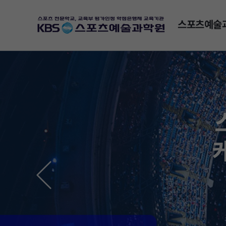
스포츠예술
비
즈
니
스
배
너