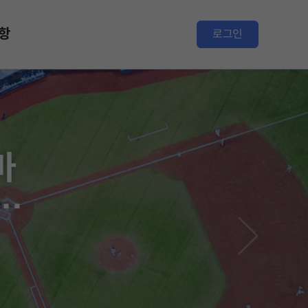
항
로그인
마
가