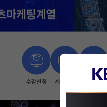
수
강
신
청
수강신청
계열안내
대관신청