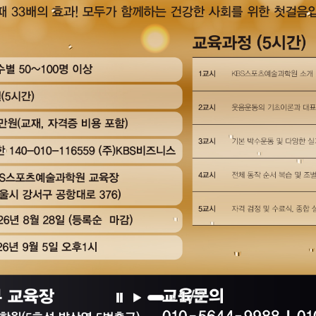
1
/
2
일
재