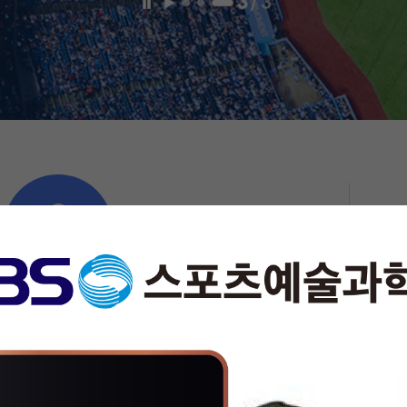
3
/
3
일
재
시
생
정
지
강의평가서